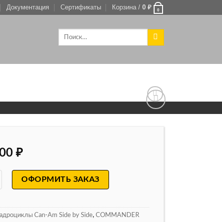
Документация
Сертификаты
Корзина /
0
₽
0
000
₽
ОФОРМИТЬ ЗАКАЗ
адроциклы Can-Am Side by Side
,
COMMANDER