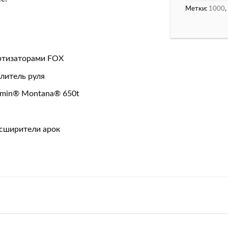
Метки:
1000
,
ртизаторами FOX
литель руля
rmin® Montana® 650t
асширители арок