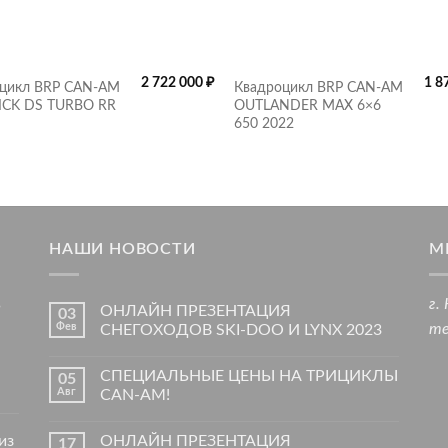
2 722 000
₽
1 8
цикл BRP CAN-AM
Квадроцикл BRP CAN-AM
ICK DS TURBO RR
OUTLANDER MAX 6×6
650 2022
НАШИ НОВОСТИ
М
в
г.
ОНЛАЙН ПРЕЗЕНТАЦИЯ
03
Фев
те
СНЕГОХОДОВ SKI-DOO И LYNX 2023
СПЕЦИАЛЬНЫЕ ЦЕНЫ НА ТРИЦИКЛЫ
05
Авг
CAN-AM!
из
ОНЛАЙН ПРЕЗЕНТАЦИЯ
17