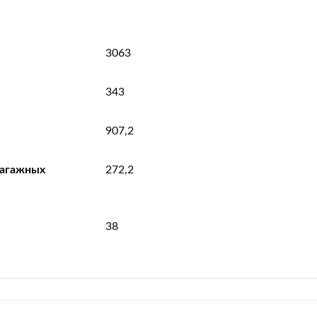
3063
343
907,2
багажных
272,2
38