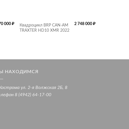
70 000
₽
2 748 000
₽
Квадроцикл BRP CAN-AM
Квадроцикл B
TRAXTER HD10 XMR 2022
OUTLANDER M
P 2022
Ы НАХОДИМСЯ
 Кострома ул. 2-я Волжская 2Б, 8
лефон 8 (4942) 64-17-00