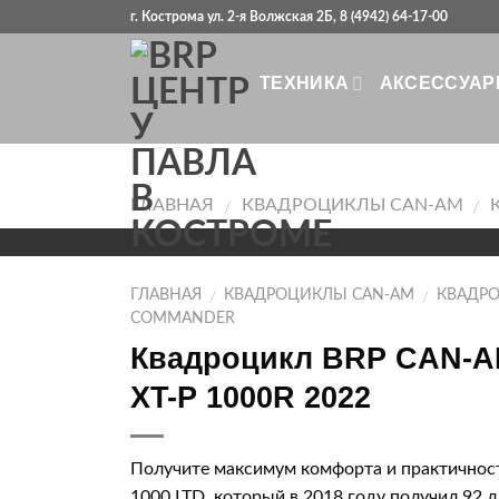
Skip
г. Кострома ул. 2-я Волжская 2Б, 8 (4942) 64-17-00
to
content
ТЕХНИКА
АКСЕССУА
ГЛАВНАЯ
КВАДРОЦИКЛЫ CAN-AM
/
/
ГЛАВНАЯ
КВАДРОЦИКЛЫ CAN-AM
КВАДРО
/
/
COMMANDER
Квадроцикл BRP CAN-
XT-P 1000R 2022
Получите максимум комфорта и практичнос
1000 LTD, который в 2018 году получил 92 л.