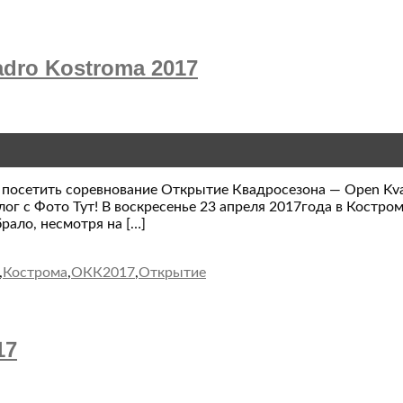
dro Kostroma 2017
— посетить соревнование Открытие Квадросезона — Open Kva
лог с Фото Тут! В воскресенье 23 апреля 2017года в Костр
рало, несмотря на […]
,
Кострома
,
ОКК2017
,
Открытие
17