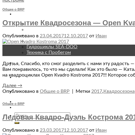
Общее о BRP
Техника
Открытие Квадросезона — Open Kva
Квадроциклы CAN-AM
Трициклы Spyder
Снегоходы SKI-DOO
Опубликовано в
23.04.2017
12.10.2017
от
Иван
Снегоходы LYNX
Гидроциклы SEA-DOO
23
Техника с Пробегом
Апр
Аксессуары
Друзья, Спасибо, кто смог разделить с нами эту радость 
Вам понравилось, то что мы сделали! Как это было — Ката
на квадроциклах Open Kvadro Kostroma 2017!!! Которое соб
Запчасти
Далее
→
Сервис
Опубликовано в
Общее о BRP
|
Метки
2017
,
Квадросезона
Общее о BRP
Ледовая Квадро-Дуэль Кострома 20
Опубликовано в
23.03.2017
12.10.2017
от
Иван