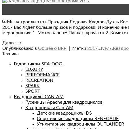
23
Мар
￼Мы устроили этот Праздник Ледовая Квадро-Дуэль Кост
2017 Вас Ждёт больше призов и подарков!!! И конечно ж
мероприятия: 1. Мотосалон «У Павла», ypavla.ru 2. Комите
Далее
→
Опубликовано в
Общее о BRP
|
Метки
2017
,
Дуэль
,
Квадро
Техника
Гидроциклы SEA-DOO
LUXURY
PERFORMANCE
RECREATION
SPARK
SPORT
Квадроциклы CAN-AM
Гусеницы Apache для квадроциклов
Квадроциклы Can-AM
Детские квадроциклы DS
Спортивные квадроциклы RENEGADE
Утилитарные квадроциклы OUTLANDER