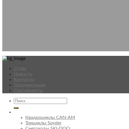
О Нас
Новости
Контакты
Документация
Сертификаты
Техника
Квадроциклы CAN-AM
Трициклы Spyder
Снегоходы SKI-DOO