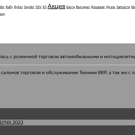
Акция
der
Rally
Ryker
Spyder
SSV
X3
Багги
Выгодно
Дешевле
Дуэль
Запчасти
Кв
ход
чалась с розничной торговли автомобильными и мотоциклет
салонов торговли и обслуживание Техники BRP, а так же 
YNX 2023