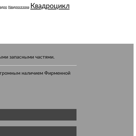
Квадроцикл
адро
Квадросезона
ными запасными частями.
с огромным наличием Фирменной