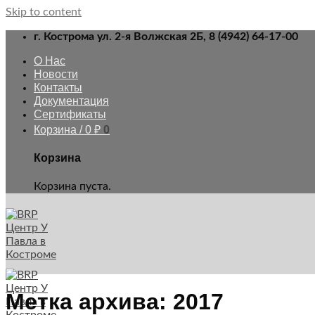
Skip to content
г. Кострома ул. 2-я Волжская 2Б, 8 (4942) 64-17-00
О Нас
Новости
Контакты
Документация
Сертификаты
Корзина /
0
₽
0
Корзина
Корзина пуста.
Метка архива:
2017