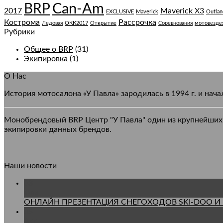
Can-Am
BRP
2017
Maverick X3
EXCLUSIVE
Maverick
Outlan
Кострома
Рассрочка
Ледовая
ОКК2017
Открытие
Соревнования
мотовезде
Рубрики
Общее о BRP
(31)
Экипировка
(1)
О Нас
История мотосалона «У Павла» зародилась в 1994 г. и на
Монобрендовый BRP Центр "У Павла" один из крупнейших 
экипировки данных брендов.
Наши новости
03
Фев
ОНЛАЙН ПРЕЗЕНТАЦИЯ СНЕГОХОДОВ SKI-DOO И L
05
Авг