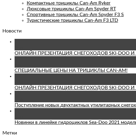
Компактные трициклы Can-Am Ryker
Люксовые трициклы Can-Am Spyder RT
Спортивные трициклы Can-Am Spyder F3 S
Туристические трициклы Can-Am F3 LTD
Новости
03
Фев
ОНЛАЙН ПРЕЗЕНТАЦИЯ СНЕГОХОДОВ SKI-DOO И L
05
Авг
СПЕЦИАЛЬНЫЕ ЦЕНЫ НА ТРИЦИКЛЫ CAN-AM!
17
Фев
ОНЛАЙН ПРЕЗЕНТАЦИЯ СНЕГОХОДОВ SKI-DOO И L
01
Дек
Поступление новых двухтактных утилитарных снегоход
17
Сен
Новинки в линейке гидроциклов Sea-Doo 2021 модель
Метки